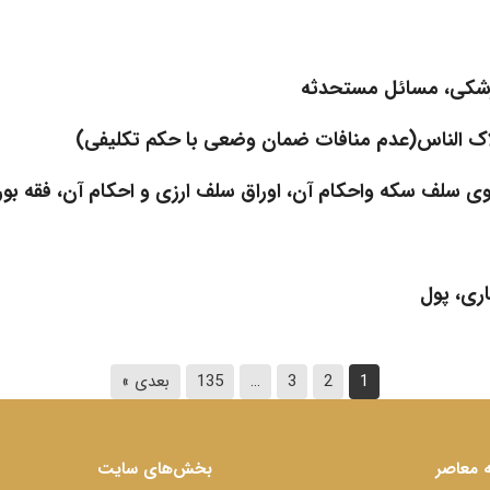
زشکی، مسائل مستحدثه
لاک الناس(عدم منافات ضمان وضعی با حکم تکلیفی)
ثانوی سلف سکه واحکام آن، اوراق سلف ارزی و احکام آن، فقه ب
اری، پول
1
2
3
…
135
بعدی »
 معاصر
بخش‌های سایت