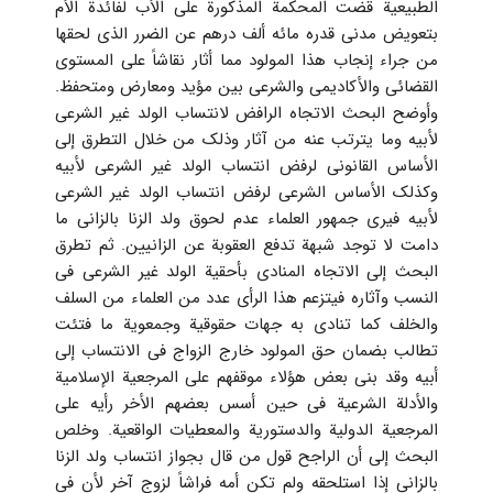
الطبیعیة قضت المحکمة المذکورة على الأب لفائدة الأم
بتعویض مدنی قدره مائه ألف درهم عن الضرر الذی لحقها
من جراء إنجاب هذا المولود مما أثار نقاشاً على المستوی
القضائی والأکادیمی والشرعی بین مؤید ومعارض ومتحفظ.
وأوضح البحث الاتجاه الرافض لانتساب الولد غیر الشرعی
لأبیه وما یترتب عنه من آثار وذلک من خلال التطرق إلى
الأساس القانونی لرفض انتساب الولد غیر الشرعی لأبیه
وکذلک الأساس الشرعی لرفض انتساب الولد غیر الشرعی
لأبیه فیری جمهور العلماء عدم لحوق ولد الزنا بالزانی ما
دامت لا توجد شبهة تدفع العقوبة عن الزانیین. ثم تطرق
البحث إلى الاتجاه المنادی بأحقیة الولد غیر الشرعی فی
النسب وآثاره فیتزعم هذا الرأی عدد من العلماء من السلف
والخلف کما تنادی به جهات حقوقیة وجمعویة ما فتئت
تطالب بضمان حق المولود خارج الزواج فی الانتساب إلى
أبیه وقد بنی بعض هؤلاء موقفهم على المرجعیة الإسلامیة
والأدلة الشرعیة فی حین أسس بعضهم الأخر رأیه على
المرجعیة الدولیة والدستوریة والمعطیات الواقعیة. وخلص
البحث إلى أن الراجح قول من قال بجواز انتساب ولد الزنا
بالزانی إذا استلحقه ولم تکن أمه فراشاً لزوج آخر لأن فی