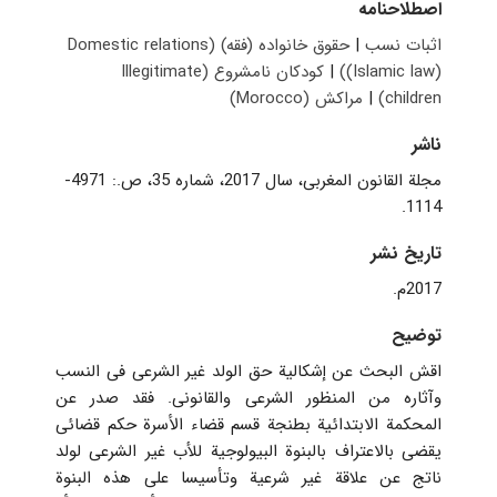
اصطلاحنامه
اثبات نسب
|
حقوق خانواده (فقه) (Domestic relations
(Islamic law))
|
کودکان نامشروع (Illegitimate
children)
|
مراکش (Morocco)
ناشر
مجلة القانون المغربی، سال 2017، شماره 35، ص.: 4971-
1114.
تاریخ نشر
2017م.
توضیح
اقش البحث عن إشکالیة حق الولد غیر الشرعی فی النسب
وآثاره من المنظور الشرعی والقانونی. فقد صدر عن
المحکمة الابتدائیة بطنجة قسم قضاء الأسرة حکم قضائی
یقضی بالاعتراف بالبنوة البیولوجیة للأب غیر الشرعی لولد
ناتج عن علاقة غیر شرعیة وتأسیسا على هذه البنوة