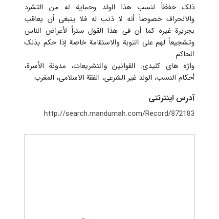
ذلک حفظاً لنسب هذا الولد وحمایة له من التشرد
والانحراف خصوصاً أنه لا ذنب له فلا ینبغی أن یعاقب
بجریرة غیره کما أن فی هذا القول ستراً لأعراض الناس
وتشجیعاً لهم على التوبة والاستقامة خاصة إذا حکم بذلک
الحاکم.
واژه های کلیدی:‌ القوانین والتشریعات، مدونة الأسرة،
أحکام النسب، الولد غیر الشرعى، الفقة الاسلامى، المغرب
آدرس اینترنتی
http://search.mandumah.com/Record/872183