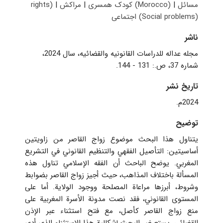
مسائل
|
مراکش (Morocco)
کودک همسری
|
|
rights)
اجتماعی (Social problems)
ناشر
مجله عداله للدراسات القانونيه والقضائيه، سال 2024،
شماره 37، ص.: 131 - 144.
تاریخ نشر
2024م.
توضیح
يتناول هذا البحث موضوع زواج القاصر من زاويتين
أساسيتين: التأصيل الفقهي والتنظيم القانوني في التشريع
المغربي. يوضح الباحث أن الفقه الإسلامي تناول هذه
المسألة باختلاف المذاهب، حيث أجيز زواج القاصر بضوابط
وشروط، أبرزها مراعاة المصلحة ووجود الولاية. أما على
المستوى القانوني، فقد نصت مدونة الأسرة المغربية على
منع زواج القاصر كأصل، مع فتح استثناء عبر الإذن