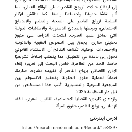
القضائي. يستعرض البحث إشكالية هذا الاستثناء الذي أدى
إلى ارتفاع حالات تزويج القاصرات في الواقع العملي، مما
أثار نقاشًا حقوقيًا واجتماعيًا واسعًا. كما يناقش الآثار
السلبية لزواج القاصر على الصحة والتعليم والاندماج
الاجتماعي، ويربطها بالمبادئ الدستورية والاتفاقيات الدولية
التي صادق عليها المغرب. اعتمدت الدراسة على منهج
تحليلي مقارن، يجمع بين النصوص الفقهية والقانونية
والإحصاءات الوطنية. تكشف النتائج أن الاستثناء القانوني
تحول إلى قاعدة في التطبيق، مما يتطلب إصلاحًا تشريعيًا
حاسمًا للحد من الظاهرة. خلص البحث إلى ضرورة إلغاء
الإذن القضائي بزواج القاصر أو تقييده بشروط صارمة،
ضمانًا لحماية حقوق الطفولة وتحقيق الانسجام بين
المرجعية الشرعية والدستورية. كُتب هذا المستخلص من
قبل دار المنظومة 2025.
واژه‌های کلیدی: القضايا الاجتماعية، القانون المغربي، الفقه
الإسلامي، زواج القاصر، حقوق المرأة
آدرس اینترنتی
https://search.mandumah.com/Record/1534897