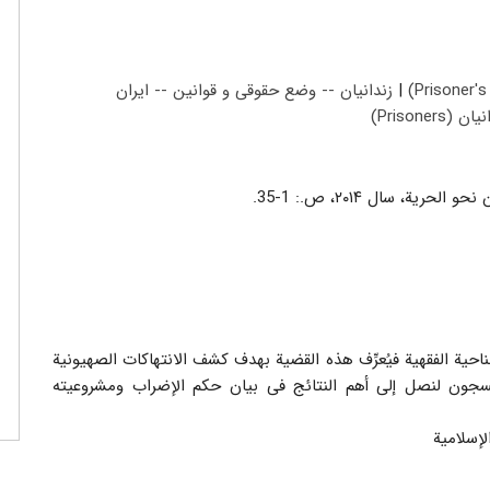
|
زندانیان -- وضع حقوقی و قوانین -- ایران
ان (‏(Prisoners
ة، سال ۲۰۱۴، ص.: 1-35.
حیة الفقهیة فیُعرِّف هذه القضیة بهدف کشف الانتهاکات الصهیونیة
لسجون لنصل إلى أهم النتائج فی بیان حکم الإضراب ومشروعیته
لإسلامیة