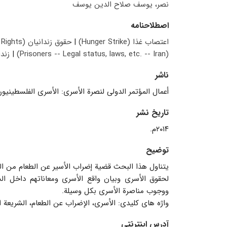
نصر، یوسف صلاح الدین یوسف
اصطلاحنامه
اعتصاب غذا (Hunger Strike)
|
حقوق زندانیان (Prisoner's Rights)
(Prisoners -- Legal status, laws, etc. -- Iran)
|
زندانی‫‭
ناشر
أعمال المؤتمر الدولی لنصرة الأسری: الأسری الفلسطینیون نحو الحری
تاریخ نشر
۲۰۱۴م.
توضیح
یتناول هذا البحث قضیة إضراب الأسیر عن الطعام من النا
لحقوق الأسرى وبیان واقع الأسرى ومعاناتهم داخل ا
ووجوب مناصرة الأسرى بکل وسیلة.
واژه های کلیدی: الأسرى، الإضراب عن الطعام، الشریعة ا
آدرس اینترنتی