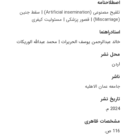
اصطلاحنامه
تلقیح مصنوعی (Artificial insemination)
|
سقط جنین
(Miscarriage)
|
قصور پزشکی
|
مسئولیت کیفری
استادراهنما
خالد عبدالرحمن يوسف الحريرات
|
محمد عبدالله الوريكات
محل نشر
اردن
ناشر
جامعه عمان الاهلیه
تاریخ نشر
2024 م.
مشخصات ظاهری
116 ص.