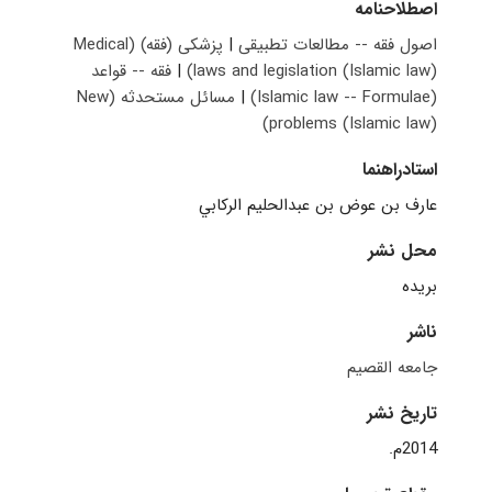
اصطلاحنامه
اصول فقه -- مطالعات تطبیقی
|
‫پزشکی (فقه)‬ (Medical
laws and legislation (Islamic law))
|
فقه -- قواعد
(Islamic law -- Formulae)
|
مسائل مستحدثه (New
problems (Islamic law))
استادراهنما
عارف بن عوض بن عبدالحليم الركابي
محل نشر
بریده
ناشر
جامعه القصیم
تاریخ نشر
2014م.