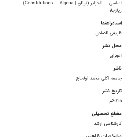
اساسی -- الجزایر (‫‭(Constitutions -- Algeria
قانون
|
الجزایر
استادراهنما
ظریفی الصادق
محل نشر
الجزایر
ناشر
جامعه اکلی محند اولحاج
تاریخ نشر
2015م.
مقطع تحصیلی
کارشناسی ارشد
مشخصات ظاهری