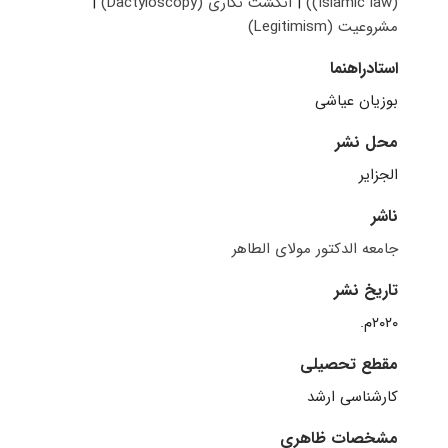
(Islamic law))
|
انگشت نگاری (Dactyloscopy)
|
مشروعیت (Legitimism)
استادراهنما
بوزیان عیاشی
محل نشر
الجزایر
ناشر
جامعه الدکتور مولای الطاهر
تاریخ نشر
۲۰۲۰م.
مقطع تحصیلی
کارشناسی ارشد
مشخصات ظاهری