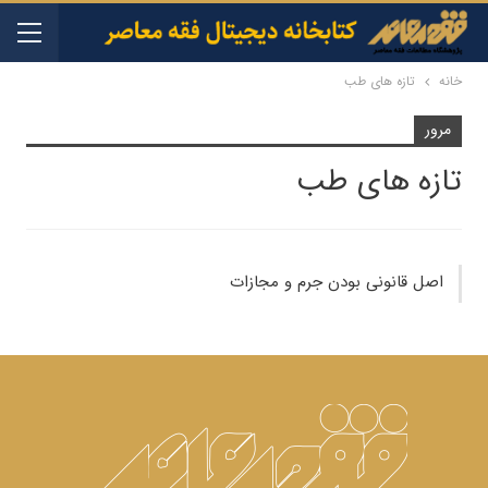
خانه
تازه های طب
مرور
تازه های طب
اص‍ل ق‍ان‍ون‍ی ب‍ودن ج‍رم و م‍ج‍ازات