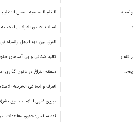
لوضعيه
النظم‌ السيا‌سيه: اسس‌ التنظيم‌ ا
اسباب تطبيق القوانين الاجنبيه 
الفرق بین دیه الرجل والمراه فی 
 فقه و…
کالبد شکافی و پی‌ آمدهای حقو
یعه…
منطقة الفراغ در قانون‌ گذاری اس
العرف و اثره فی الشریعه الاسلام
تبیین فقهی اعلامیه حقوق بشر(
ف‍ق‍ه‌ س‍ی‍اس‍ی‌: ح‍ق‍وق‌ مع‍اه‍دات‌ ب‍ی‍ن