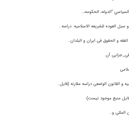
لسيا‌سي‌ “الدوله، الحكومه‌،…
و سبل العوده للشريعه الاسلاميه: دراسه…
الفقه و الحقوق فی ایران و البلدان…
قی_جزایی آن
لامی
یه و القانون الوضعی دراسه مقارنه (فایل…
فایل منبع موجود نیست)
 ال‍م‍ل‍ل‍ی‌ و…