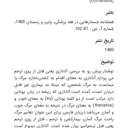
(Euthanasia)
ناشر
فصلنامه جستارهایی در فقه پزشکی، پاییز و زمستان 1400،
شماره 7، ص.: 81-102.
تاریخ نشر
1400
توضیح
نوشتار پیش رو به بررسی آتانازی یعنی قتل از روی ترحم
می پردازد.آتانازی به معنای اقدام به کشتن،اجازه مرگ یا
مساعدت به مرگ شخصی که مبتلا به بیماری غیر قابل
درمان است، آمده است.آتانازی که ریشه در زبان یونانی
دارد مرکب است از دو کلمه یونانی (eu) به معنای خوب و
(thenatos) به معنای مرگ در نتیجه به معنای مرگ خوب
و آسان می‌باشد.درزبان فارسی برای این عنوان تعابیر مرگ
راحت مرگ آسان، بیمارکشی با ترحم ، قتل از روی ترحم
یعنی قتل ترحم‌آمیز بیان شده است. آتانازی دونوع است