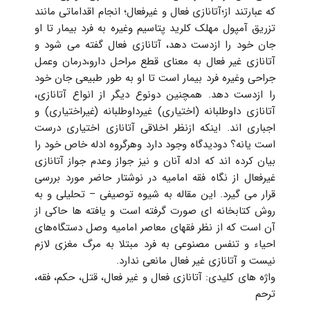
که عبارتند از؛آتانازی فعال و غیرفعال؛ انجام اقداماتی مانند
تزریق آمپول مهلک کلرید پتاسیم وغیره به فرد بیمار تا او
جان خود را ازدست دهد، آتانازی فعال گفته می شود و
آتانازی غیر فعال به معنای قطع مراحل دارو،درمان وعمل
جراحی وغیره فرد بیمار است تا او به طور طبیعی جان خود
را ازدست دهد. همچنین دونوع دیگر از انواع آتانازی،
آتانازی داوطلبانه (اختیاری) غیرداوطلبانه (غیراختیاری) و
اجباری اند. اینکه ازنظر اخلاقی آتانازی اختیاری درست
است یانه؟ دودیدگاه وجود دارد وهرگروه ادله خاص خود را
بیان کرده اند که ادله آنان و نیز جواز وعدم جواز آتانازی
غیرفعال از نگاه فقه امامیه در نوشتار حاضر مورد بررسی
قرار می گیرد. این مقاله به شیوه توصیفی – تحلیلی و به
روش کتابخانه ای صورت گرفته است و یافته ها حاکی از
آن است که از نظر فقهای معاصر امامیه وصل دستگاه‌های
احیاء و تنفس مصنوعی به فرد مبتلا به مرگ مغزی لازم
نیست و آتانازی غیر فعال مانعی ندارد.
واژه های کلیدی: آتانازی فعال و غیر فعال، قتل، حکم، فقه،
ترحم