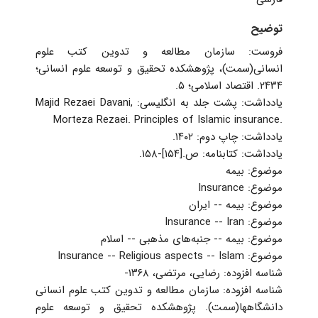
توضیح
فروست: سازمان مطالعه و تدوین کتب علوم
انسانی(سمت)، پژوهشکده تحقیق و توسعه علوم انسانی‏‫؛
۲۴۳۴‬. اقتصاد اسلامی‏‫؛ ۵.‬‬‬
يادداشت: ‏‫پشت جلد به انگلیسی: ‭Majid Rezaei Davani,
Morteza Rezaei. Principles of Islamic insurance.
‏يادداشت: چاپ دوم: ۱۴۰۲.
‏یادداشت: ‏‫کتابنامه: ص.[۱۵۴]-۱۵۸.‬
موضوع: بیمه
موضوع: Insurance
موضوع: بیمه -- ایران
موضوع: Insurance -- Iran
موضوع: بیمه -- جنبه‌های مذهبی -- اسلام
موضوع: Insurance -- Religious aspects -- Islam
شناسه افزوده: رضایی، مرتضی، ‏‫۱۳۶۸‏-‬
‏شناسه افزوده: سازمان مطالعه و تدوین کتب علوم انسانی
دانشگاهها(سمت). پژوهشکده تحقیق و توسعه علوم