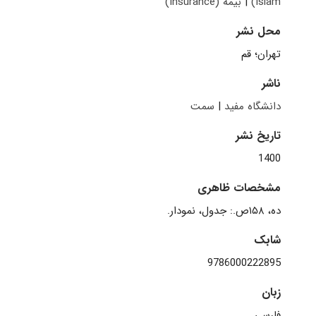
Islam)
|
بیمه (Insurance)
محل نشر
تهران؛ قم
ناشر
دانشگاه مفید
|
سمت
تاریخ نشر
1400
مشخصات ظاهری
شابک
‫‭9786000222895‬‬
زبان
فارسی