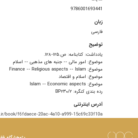
زبان
فارسی
توضیح
یادداشت: کتابنامه: ص.۱۲۵-۱۲۸.
‏موضوع: امور مالی -- جنبه های مذهبی -- اسلام
‏موضوع: Finance -- Religious aspects -- Islam
‏موضوع: اسلام و اقتصاد
‏موضوع: Islam -- Economic aspects
‏رده بندی کنگره: ‫‬‮‭BP۲۳۰/۲
آدرس اینترنتی
b.ir/book/f6fdaece-20ac-4a10-a999-15c69c33f10a
پژوهشگاه فقه