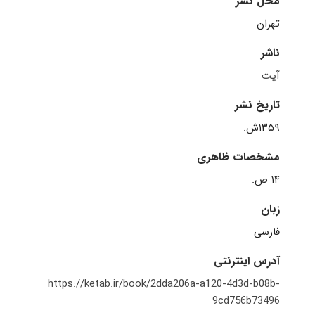
محل نشر
تهران
ناشر
آیت
تاریخ نشر
۱۳۵۹ش.
مشخصات ظاهری
۱۴ ص.
زبان
فارسی
آدرس اینترنتی
https://ketab.ir/book/2dda206a-a120-4d3d-b08b-
9cd756b73496