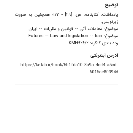
توضیح
یادداشت: کتابنامه: ص. [۱۱۹] - ۱۲۲؛ همچنین به صورت
زیرنویس.
‏موضوع: معاملات آتی -- قوانین و مقررات -- ایران
موضوع: Futures -- Law and legislation -- Iran
‏رده بندی کنگره: ‏‫‭KMH۹۲۶/۲‭‬‭‬‭
آدرس اینترنتی
https://ketab.ir/book/6b1fda10-8a9a-4cd4-a5cd-
6016ce80394d