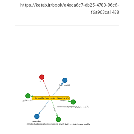
https://ketab.ir/book/a4eca6c7-db25-4783-96c6-
f6a963ca1438