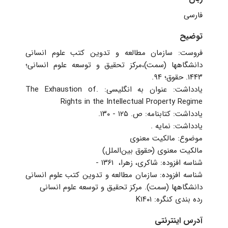
فارسی
توضیح
فروست: سازمان مطالعه و تدوین کتب علوم انسانی
دانشگاهها‏‫ (سمت)‏‫،مرکز تحقیق و توسعه علوم انسانی؛
۱۴۴۳. حقوق؛ ۹۴.
‏یادداشت: ‏‫عنوان به انگلیسی: .The Exhaustion of
Rights in the Intellectual Property Regime‭‬
‏یادداشت: کتابنامه: ص. ۱۲۵ - ۱۳۰.
‏یادداشت: نمایه .
‏موضوع: مالکیت معنوی
‏شناسه افزوده: شاکری، زهرا، ‏‫ ۱۳۶۱ -‏
‏شناسه افزوده: ‏‫سازمان مطالعه و تدوین کتب علوم انسانی
دانشگاهها‏‫ (سمت)‏‫. مرکز تحقیق و توسعه علوم انسانی
‏رده بندی کنگره: ‏‫‬‭K۱۴۰۱
آدرس اینترنتی