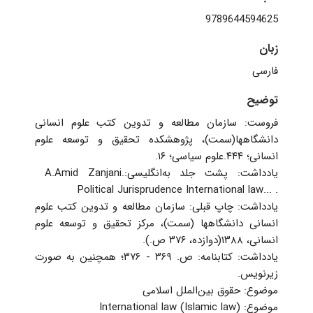
9789644594625
زبان
فارسی
توضیح
فروست: سازمان مطالعه و تدوین کتب علوم انسانی
دانشگاهها(سمت)، پژوهشکده تحقیق و توسعه علوم
انسانی‏‫؛ ۴۴۴‬.ع‍ل‍وم‌ س‍ی‍اس‍ی‌‏‫؛ ۱۶.‬
‏یادداشت: ‫پ‍ش‍ت‌ ج‍ل‍د ب‍ه‌ان‍گ‍ل‍ی‍س‍ی‌:‭ A.‎Amid Zanjani.
Political Jurisprudence International law‭... .
‏یادداشت: چاپ قبلی: ‏س‍ازم‍ان‌ م‍طال‍ع‍ه‌ و ت‍دوی‍ن‌ ک‍ت‍ب‌ ع‍ل‍وم‌
ان‍س‍ان‍ی‌ دان‍ش‍گ‍اه‍ه‍ا (س‍م‍ت‌)، مرکز تحقیق و توسعه علوم
انسانی‏‫، ۱۳۸۸(‫‏‫دوازده، ۳۷۶ ص.‬‬).
‏یادداشت: ک‍ت‍اب‍ن‍ام‍ه‌: ص‌. ۳۶۹ - ۳۷۶؛ ه‍م‍چ‍ن‍ی‍ن‌ ب‍ه‌ ص‍ورت‌
زی‍رن‍وی‍س‌.
‏موضوع: حقوق بین‌الملل اسلامی
‏موضوع: International law (Islamic law)