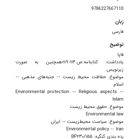
‫‬‭9786227667110
زبان
فارسی
توضیح
فاپا
‏یادداشت: کتابنامه:ص.۱۱۳-۱۱۹؛‌همچنین به صورت
زیرنویس.
‏موضوع: حفاظت محیط زیست -- جنبه‌های مذهبی --
اسلام
Environmental protection -- Religious aspects --
Islam
‏موضوع: حقوق محیط زیست
Environmental law
‏موضوع: سیاست محیط‌زیست -- ایران
Environmental policy -- Iran
‏رده بندی کنگره: ‏‫‭BP۲۳۰/۱۵۵‬‬