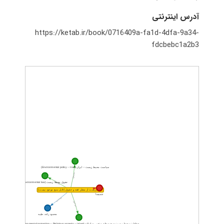
آدرس اینترنتی
https://ketab.ir/book/0716409a-fa1d-4dfa-9a34-
fdcbebc1a2b3