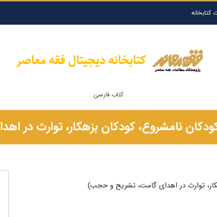
 کتابخانه
کتاب فارسی
دکان نامشروع، کودکان بزهکار، توارث در اه
ار، توارث در اهدای گامت، تشریح و حجب)