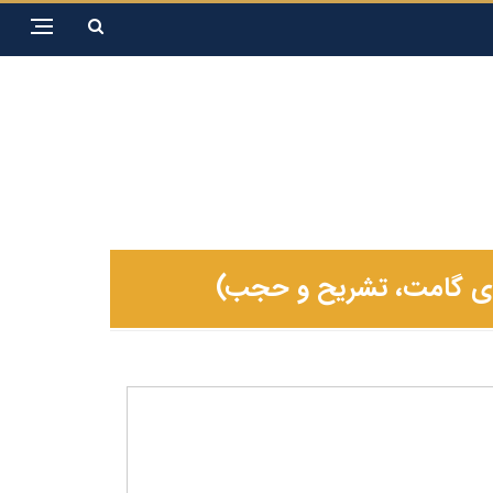
دای گامت، تشریح و حجب)