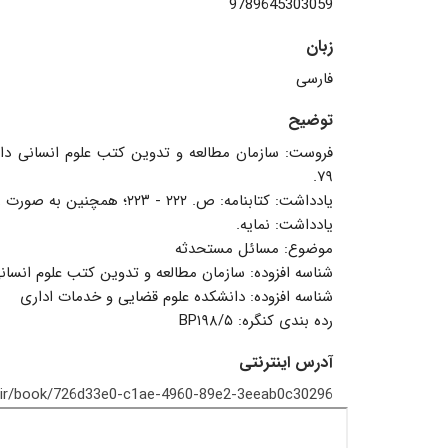
9789645303059
زبان
فارسی
توضیح
۷۹.‬
یادداشت: ‫کتابنامه: ص. ۲۲۲ - ۲۲۳؛ همچنین به صورت زیرنویس.‬
‏یادداشت: نمایه.
‏موضوع: مسائل مستحدثه
‏شناسه افزوده: ‏‫سازمان مطالعه و تدوین کتب علوم انسانی دانشگاهها‏‫ (سمت)‏‫. مرکز تحقیق و توسعه علوم انسانی
‏شناسه افزوده: دانشکده علوم قضایی و خدمات اداری
‏رده بندی کنگره: ‏‫‬‭‭BP۱۹۸/۵
آدرس اینترنتی
b.ir/book/726d33e0-c1ae-4960-89e2-3eeab0c30296