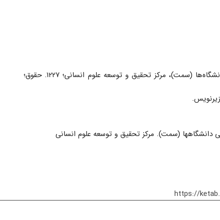
فروست: سازمان مطالعه و تدوین کتب علوم انسانی دانشگاه‌ها (سمت)، مرکز تحقیق و توسعه علوم انسانی‏‫؛ ۱۲۲۷‬. حقوق‏‫؛
https://keta