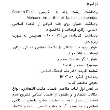
توضیح
یادداشت: پشت جلد به انگلیسی: ‭Gholam-Reza
Mohseni. An outline of Islamic economics.
‏یادداشت: ‏‫عنوان روی جلد: کلیاتی از اقتصاد اسلامی
«مبانی، ارکان، اوصاف، و شاخصها»‏‬.
‏یادداشت: ک‍ت‍اب‍ن‍ام‍ه‌: ص‌.[۷۹] - ۸۰ ؛ ه‍م‍چ‍ن‍ی‍ن‌ ب‍ه‌ ص‍ورت‌
زی‍رن‍وی‍س‌.
‏عنوان روی جلد: کلیاتی از اقتصاد اسلامی «مبانی، ارکان،
اوصاف، و شاخصها».
‏عنوان دیگر: اق‍ت‍ص‍اد اس‍لام‍ی‌.
‏موضوع: اسلام و اقتصاد
‏شناسه افزوده: دفتر نشر فرهنگ اسلامی
‏رده بندی کنگره: ‏‫‬‭‬‮‭BP۲۳۰/۲‏‫‬‭‭
معرفی مختصر کتاب
در فصل اول کتاب مفاهیم اقتصاد، مکتب اقتصادی، انواع
مکاتب اقتصادی و مقصود از اقتصاد اسلامی تشریح شده
است. در فصل دوم به اختصار مبانی فلسفی ـ کلامی
اسلامی و مقایسه‌ی آن با مبانی فلسفی ـ کلامی اقتصاد