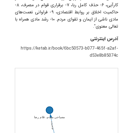
کارآیی، ۶- حذف کامل ربا، ۷- برقراری قوام در مصرف، ۸-
حاکمیت اخلاق بر روابط اقتصادی، ۹- فراوانی نعمت‌های
مادی ناشی از ایمان و تقوای مردم. ۱۰- رشد مادی همراه با
تعالی معنوی".
آدرس اینترنتی
https://ketab.ir/book/6bc50573-b077-465f-a2af-
d53e8b85074c