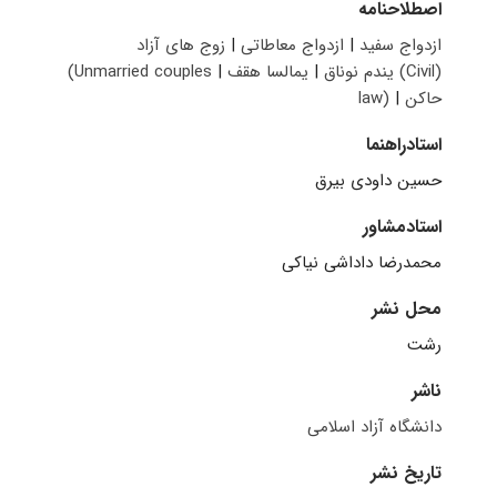
اصطلاحنامه
ازدواج سفید
|
ازدواج معاطاتی
|
زوج های آزاد
(‫‭(Unmarried couples
قانون مدنی (Civil
|
فقه اسلامی
|
نکاح
|
law)
استادراهنما
حسین داودی بیرق
استادمشاور
محمدرضا داداشی نیاکی
محل نشر
رشت
ناشر
دانشگاه آزاد اسلامی
تاریخ نشر