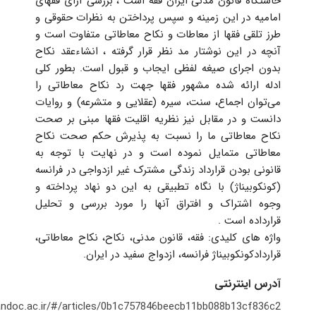
خاستگاه قانون مدنی ایران فقه است ، بررسی آرای فقهای
امامیه در این زمینه و سپس پرداختن به نظرات حقوقی و
طرز تلقی فقها از معاطات و نکاح معاطاتی متفاوت است و
آنچه در این نوشتار مد نظر قرار گرفته ، انشاءعقد نکاح
بدون اجرای صیغه لفظی ایجاب و قبول است. بطور کلی
ادله ارائه شده مشهور فقها جهت رد نکاح معاطاتی را
می‌توان اجماع، سنت، سیره (عقلایی و متشرعه) و روایات
دانست و در مقابل نیز نظریه اقلیت فقها مبنی بر صحت
نکاح معاطاتی ما را نسبت به پذیرش حکم صحت نکاح
معاطاتی متمایل نموده است و در نهایت با توجه به
قانونی بودن قرارداد زندگی مشترک غیر ازدواجی در فرانسه
(کونکوبیناژ) با نگاه تطبیقی به این دو نهاد پرداخته و
وجوه اشتراک و افتراق آنها را مورد بررسی و تحلیل
قرارداده است .
واژه های کلیدی: فقه، قانون مدنی، نکاح، نکاح معاطاتی،
قراردادکونکوبیناژ فرانسه، ازدواج سفید در ایران.
آدرس اینترنتی
irandoc.ac.ir/#/articles/0b1c757846beecb11bb088b13cf836c2