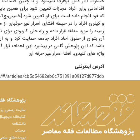
خسارت آثار عمل برطرف نمیشود و با چنین ضمانت اجر
اقداماتی برای افراد مجازات تعیین شود برای همین بای
و کیفری افراد را در حیطه افشای اسرار غیر حرفهای از م
زمینه را مورد مداقه قرار داده و راه حلی کاربردی برای 
آن بتوان از حقوق احاد افراد جامعه حمایت کرد و به ا
باشد که این پژوهش گامی در پیشبرد این اهداف قرار گی
واژه های کلیدی: افشا اسرار غیر حرفه ای
آدرس اینترنتی
c.ir/#/articles/cb5c54682eb6c751391a09f27d877ddb
پژوهشگاه فقه
سایت رسمی پژوه
کتابخانه دیجیتا
دانشنامه
مجلات
پرونده‌های علمی