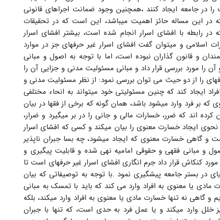
را در جامعه ایجاد کنند ،همچنین وجود ضمانت اجراهای قانونی
 که در این مساله حائز اهمیت میباشد، این است که در تحقیقات
در رابطه با افشای اسرار انجام شده است، بیشتر افشای اسرار
ه از جمله در ماده 648 قانون مجازات اسلامی و میتوان گفت افشای اسرار غیر حرفهای جز در موارد
ندان و قانون گذاران نبوده است، اما با توجه به اصول و مبانی
ن را مورد بررسی قرار داد و مبانی مسئولیت مدنی و جزایی آن را
فهای را از دو حیث می توان بررسی نمود: از نظر مسئولیت مدنی و
راد ایجاد کند که چنین مسئولیتی خود میتواند به انحاء مختلفی
ه بر فرد وارد میشود باشد، همان گونه که برخی از فقها در بیان
کرده اند که ضرر، خسارات مالی و جانی را در بر میگیرد و ضرار،
ه نحوی ایجاد خسارت معنوی را بیان میکند و کسی که افشای اسرار
ت و گاهی خسارت معنوی که ایجاد میشود، چه بسا جبران ناپذیر
ول و مبانی فقهی و حقوقی امامیه نهی شده و قابلیت پیگیری و
مورد کنکاش قرار داد جرم انگاری افشای اسرار غیر حرفهای است تا
یای در بستر جامعه پیشگیری نمود .با توجه به توصیفاتی که بیان
مادی یا معنوی به افراد وارد می کند که باید با تمسک به مبانی
 گاهی نه تنها خسارت مادی یا معنوی به افراد وارد میکند، بلکه
 خلل وارد میکند و یا عمل فرد به حدی است، که تنها با جبران