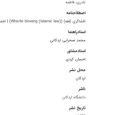
نادری، فاطمه
اصطلاحنامه
افشاگری (فقه)‬‏‏‏‬ (‭(Whistle blowing (Islamic law)‬
|
افشای راز (
استادراهنما
محمد صحرایی اردکانی
استادمشاور
احسان کردی
محل نشر
اردکان
ناشر
دانشگاه اردکان
تاریخ نشر