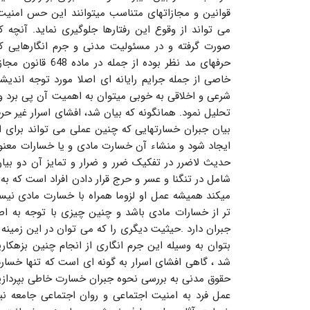
قوانین و مجازاتهای متناسب میتوانند این حس امنیت 
می تواند از وقوع این رفتارها جلوگیری نماید. آنچه
صورت گرفته و در مسئولیت مدنی و جرم انگارهایی که 
حرفهای مد نظر بود
خاصی از جمله جرایم رایانه ای اصلا مورد توجه اندیشم
شرعی و اخلاقی به خوبی میتوان به اهمیت آن پی برد و آ
تحلیل نمود. همانگونه که بیان شد، افشای اسرار غیر حر
بیان جبران خسارتهایی که چنین عملی می تواند برای اف
ایجاد شود و منشاء آن خسارت مادی و یا خسارات معنوی ک
حدیث لاضرر در تفکیک ضرر و ضرار و تمایز آن دو بیان 
شامل در تنگنا و عسر و حرج قرار دادن افراد است که ب
میکند همیشه عمل او لزوما همراه با خسارت مادی نیس
تر از خسارات مادی باشد و چنین چیزی با توجه به اص
جبران دارد .حیثیت دیگری را که می توان در این زمینه 
بتوان به وسیله این جرم انگاری از انجام چنین بزهکار
شد ، گاهی افشای اسرار به گونه ای است که تنها خسارت 
حقوق مدنی به بررسی نحوه جبران خسارت خاطی بپردازیم و
عمل فرد به امنیت اجتماعی و روان اجتماعی جامعه نیز