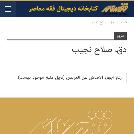
خانه
دق، صلاح نجیب
مرور
دق، صلاح نجیب
رفع اجهزه الانعاش عن المريض (فایل منبع موجود نیست)