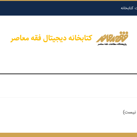
 کتابخانه
د نیست)