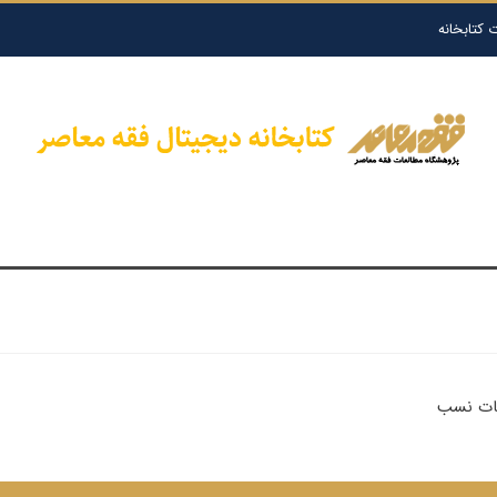
 کتابخانه
بات نسب