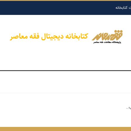
 کتابخانه
ب…