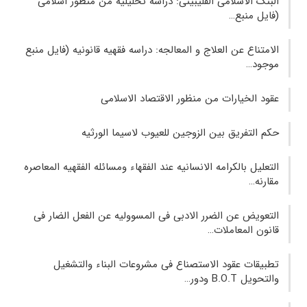
البنک الاسلامی الفلیبینی: دراسه تحلیلیه من منظور اسلامی
(فایل منبع…
الامتناع عن العلاج و المعالجه: دراسه فقهیه قانونیه (فایل منبع
موجود…
عقود الخیارات من منظور الاقتصاد الاسلامی
حکم التفریق بین الزوجین للعیوب لاسیما الورثیه
التعلیل بالکرامه الانسانیه عند الفقهاء ومسائله الفقهیه المعاصره
مقارنه…
التعویض عن الضرر الادبی فی المسوولیه عن الفعل الضار فی
قانون المعاملات…
تطبیقات عقود الاستصناع فی مشروعات البناء والتشغیل
والتحویل B.O.T ودور…