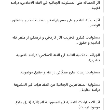
اثر الحصانه علی المسئولیه الجنائیه فی الفقه الاسلامی: دراﺳه
ﻓﻘﻬﻴه…
اثر حصانه القاضی على مسوولیته فی الفقه الاسلامی و القانون
الوضعی
مسئولیت کیفری تخریب آثار تاریخی و فرهنگی از منظر فقه
امامیه و حقوق…
الجرائم الاعلاميه العامه في الفقه الاسلامي: دراسه تاصيليه
تطبيقيه
مسئولیت رسانه‌ های همگانی در فقه و حقوق موضوعه
مسئولیة المتظاهرین الجنائیة عن المظاهرات غیر المشروعة:
دراسة مقارنة…
اثر الاضطرابات النفسیه فی المسوولیه الجزائیه (فایل منبع
موجود نیست)